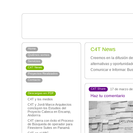
C4T News
Home
Quiénes somos
Creemos en la difusión de
Servicios
alternativas y oportunida
C4T News
Comunicar e Informar. Bu
Proyectos Realizados
Contacto
C4T Share
17 de marzo de
Descargas en PDF
Haz tu comentario
C4T y los medios
C4T y Jordi Marce Arquitectos
concluyen los Estudios del
Proyecto Cabeca en Encamp,
Andorrra
C4T cierra con éxito el Proceso
de Búsqueda de operador para
Finesterre Suites en Panamá