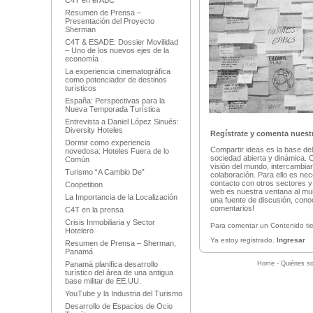
C4T en el ABC
Resumen de Prensa –
Presentación del Proyecto
Sherman
C4T & ESADE: Dossier Movilidad
– Uno de los nuevos ejes de la
economía
La experiencia cinematográfica
como potenciador de destinos
turísticos
España: Perspectivas para la
Nueva Temporada Turística
Entrevista a Daniel López Sinués:
Diversity Hoteles
Regístrate y comenta nuestr
Dormir como experiencia
Compartir ideas es la base del
novedosa: Hoteles Fuera de lo
sociedad abierta y dinámica. 
Común
visión del mundo, intercambia
Turismo “A Cambio De”
colaboración. Para ello es ne
contacto con otros sectores y
Coopetition
web es nuestra ventana al mu
La Importancia de la Localización
una fuente de discusión, conoc
comentarios!
C4T en la prensa
Crisis Inmobiliaria y Sector
Para comentar un Contenido tie
Hotelero
Ya estoy registrado.
Ingresar
Resumen de Prensa – Sherman,
Panamá
Panamá planifica desarrollo
Home
-
Quiénes s
turístico del área de una antigua
base militar de EE.UU.
YouTube y la Industria del Turismo
Desarrollo de Espacios de Ocio