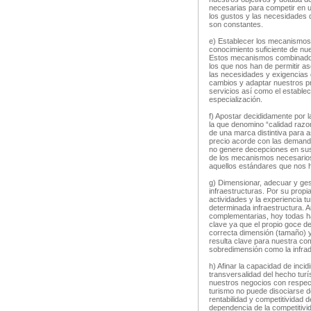
necesarias para competir en 
los gustos y las necesidades 
son constantes.
e) Establecer los mecanismos
conocimiento suficiente de nu
Estos mecanismos combinados c
los que nos han de permitir as
las necesidades y exigencias d
cambios y adaptar nuestros p
servicios así como el establec
especialización.
f) Apostar decididamente por l
la que denomino “calidad razo
de una marca distintiva para a
precio acorde con las demanda
no genere decepciones en sus
de los mecanismos necesarios
aquellos estándares que nos
g) Dimensionar, adecuar y ges
infraestructuras. Por su propi
actividades y la experiencia tu
determinada infraestructura. 
complementarias, hoy todas h
clave ya que el propio goce de 
correcta dimensión (tamaño) y
resulta clave para nuestra com
sobredimensión como la infrad
h) Afinar la capacidad de inci
transversalidad del hecho tur
nuestros negocios con respect
turismo no puede disociarse del
rentabilidad y competitividad 
dependencia de la competitivida