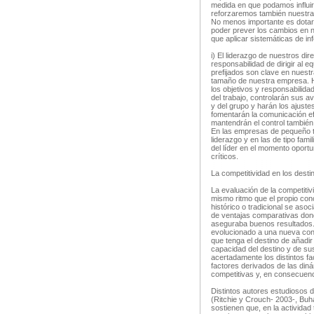
medida en que podamos influir
reforzaremos también nuestra 
No menos importante es dota
poder prever los cambios en n
que aplicar sistemáticas de in
i) El liderazgo de nuestros di
responsabilidad de dirigir al e
prefijados son clave en nuestr
tamaño de nuestra empresa. Ha
los objetivos y responsabilidad
del trabajo, controlarán sus a
y del grupo y harán los ajust
fomentarán la comunicación efe
mantendrán el control también 
En las empresas de pequeño t
liderazgo y en las de tipo famili
del líder en el momento oport
críticos.
La competitividad en los desti
La evaluación de la competitiv
mismo ritmo que el propio con
histórico o tradicional se aso
de ventajas comparativas don
aseguraba buenos resultados.
evolucionado a una nueva conc
que tenga el destino de añadir 
capacidad del destino y de su
acertadamente los distintos fa
factores derivados de las diná
competitivas y, en consecuenc
Distintos autores estudiosos de
(Ritchie y Crouch- 2003-, Buh
sostienen que, en la actividad 