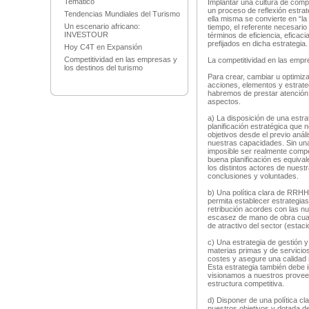
Temático
Implantar una cultura de comp
un proceso de reflexión estrat
Tendencias Mundiales del Turismo
ella misma se convierte en “la 
Un escenario africano:
tiempo, el referente necesario
INVESTOUR
términos de eficiencia, eficaci
prefijados en dicha estrategia.
Hoy C4T en Expansión
Competitividad en las empresas y
La competitividad en las emp
los destinos del turismo
Para crear, cambiar u optimiza
acciones, elementos y estrate
habremos de prestar atención c
aspectos.
a) La disposición de una estr
planificación estratégica que
objetivos desde el previo anál
nuestras capacidades. Sin una
imposible ser realmente compe
buena planificación es equival
los distintos actores de nues
conclusiones y voluntades.
b) Una política clara de RRHH
permita establecer estrategias
retribución acordes con las n
escasez de mano de obra cualif
de atractivo del sector (estaci
c) Una estrategia de gestión 
materias primas y de servicio
costes y asegure una calidad 
Esta estrategia también debe i
visionamos a nuestros provee
estructura competitiva.
d) Disponer de una política cl
nuestros objetivos y dotada de 