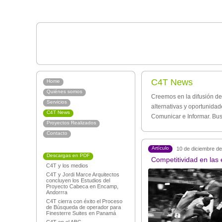
C4T News
Home
Quiénes somos
Creemos en la difusión de
Servicios
alternativas y oportunida
C4T News
Comunicar e Informar. Bu
Proyectos Realizados
Contacto
Artículo
10 de diciembre d
Descargas en PDF
Competitividad en las 
C4T y los medios
C4T y Jordi Marce Arquitectos
concluyen los Estudios del
Proyecto Cabeca en Encamp,
Andorrra
C4T cierra con éxito el Proceso
de Búsqueda de operador para
Finesterre Suites en Panamá