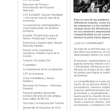
C4T en el ABC
Resumen de Prensa –
Presentación del Proyecto
Sherman
C4T & ESADE: Dossier Movilidad
– Uno de los nuevos ejes de la
Esta es una de las palabras
economía
relevancia cuando, como es
La experiencia cinematográfica
las empresas y a los territ
como potenciador de destinos
nuevas dosis de eficiencia y
turísticos
en sus misiones empresarial
competitividad es un conce
España: Perspectivas para la
merece la pena hacer alguna
Nueva Temporada Turística
Entrevista a Daniel López Sinués:
¿Qué es competitividad?
Diversity Hoteles
Se trata de un término que, co
Dormir como experiencia
que tiene una empresa, un con
novedosa: Hoteles Fuera de lo
determinados bienes y/o serv
Común
Turismo “A Cambio De”
El aumento, mantenimiento o d
guarda estrecha relación con l
Coopetition
y Efectividad. Eficiencia en la
La Importancia de la Localización
eficacia en el logro de los obj
de ambos para lograr la satis
C4T en la prensa
accionistas.
Crisis Inmobiliaria y Sector
Hotelero
La competitividad no surge e
través de un proceso donde di
Resumen de Prensa – Sherman,
proveedores, nuestros emplea
Panamá
nuestras administraciones loc
Panamá planifica desarrollo
accionistas y, especialmente,
turístico del área de una antigua
buena parte la creación de una
base militar de EE.UU.
generar un servicio o product
venta a nuestros clientes, re
YouTube y la Industria del Turismo
accionistas) y respetuoso con 
Desarrollo de Espacios de Ocio