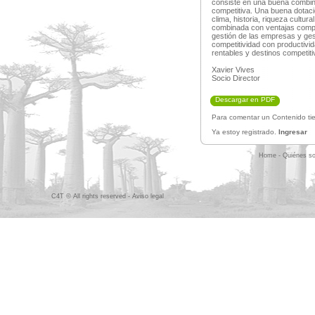
consiste en una buena combin
competitiva. Una buena dotac
clima, historia, riqueza cultura
combinada con ventajas compet
gestión de las empresas y ges
competitividad con productivi
rentables y destinos competiti
Xavier Vives
Socio Director
Descargar en PDF
Para comentar un Contenido tie
Ya estoy registrado.
Ingresar
Home
-
Quiénes s
C4T © All rights reserved -
Aviso legal