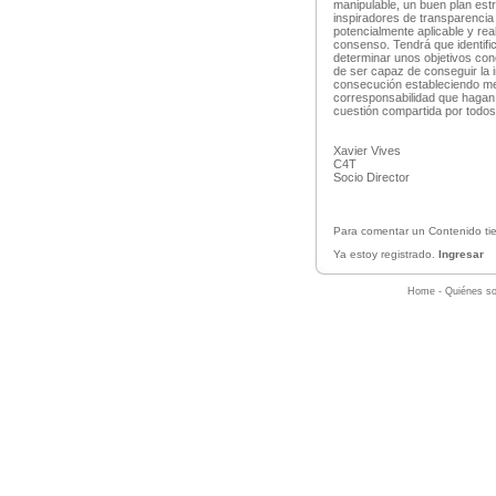
manipulable, un buen plan estr
inspiradores de transparencia 
potencialmente aplicable y rea
consenso. Tendrá que identific
determinar unos objetivos con
de ser capaz de conseguir la 
consecución estableciendo me
corresponsabilidad que hagan 
cuestión compartida por todos
Xavier Vives
C4T
Socio Director
Para comentar un Contenido tie
Ya estoy registrado.
Ingresar
Home
-
Quiénes s