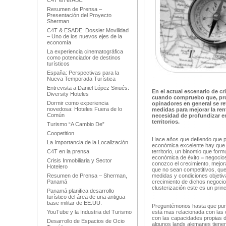
C4T en el ABC
Resumen de Prensa –
Presentación del Proyecto
Sherman
C4T & ESADE: Dossier Movilidad
– Uno de los nuevos ejes de la
economía
La experiencia cinematográfica
como potenciador de destinos
turísticos
España: Perspectivas para la
Nueva Temporada Turística
Entrevista a Daniel López Sinués:
En el actual escenario de c
Diversity Hoteles
cuando compruebo que, pro
Dormir como experiencia
opinadores en general se re
novedosa: Hoteles Fuera de lo
medidas para mejorar la ren
Común
necesidad de profundizar en
territorios.
Turismo “A Cambio De”
Coopetition
Hace años que defiendo que pa
La Importancia de la Localización
económica excelente hay que t
C4T en la prensa
territorio, un binomio que for
económica de éxito = negocios 
Crisis Inmobiliaria y Sector
conozco el crecimiento, mejora
Hotelero
que no sean competitivos, que
Resumen de Prensa – Sherman,
medidas y condiciones objetiva
Panamá
crecimiento de dichos negocio
clusterización este es un prin
Panamá planifica desarrollo
turístico del área de una antigua
base militar de EE.UU.
Preguntémonos hasta que punto
YouTube y la Industria del Turismo
está mas relacionada con las 
con las capacidades propias 
Desarrollo de Espacios de Ocio
algunos lands alemanes tienen