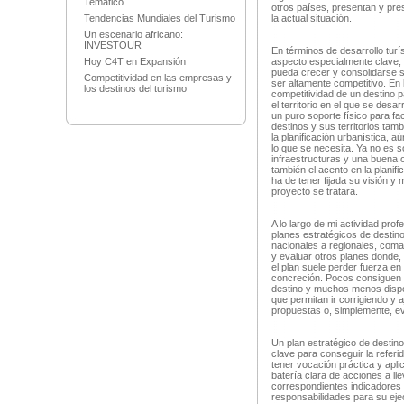
Temático
otros países, presentan y pre
Tendencias Mundiales del Turismo
la actual situación.
Un escenario africano:
INVESTOUR
En términos de desarrollo turís
Hoy C4T en Expansión
aspecto especialmente clave, e
pueda crecer y consolidarse s
Competitividad en las empresas y
ser altamente competitivo. En 
los destinos del turismo
competitividad de un destino 
el territorio en el que se desa
un puro soporte físico para fac
destinos y sus territorios ta
la planificación urbanística, 
lo que se necesita. Ya no es 
infraestructuras y una buena o
también el acento en la planifi
ha de tener fijada su visión y
proyecto se tratara.
A lo largo de mi actividad prof
planes estratégicos de destino
nacionales a regionales, coma
y evaluar otros planes donde, 
el plan suele perder fuerza en
concreción. Pocos consiguen c
destino y muchos menos dispo
que permitan ir corrigiendo y
propuestas o, simplemente, ev
Un plan estratégico de destino
clave para conseguir la referid
tener vocación práctica y apl
batería clara de acciones a ll
correspondientes indicadores d
responsabilidades para su eje