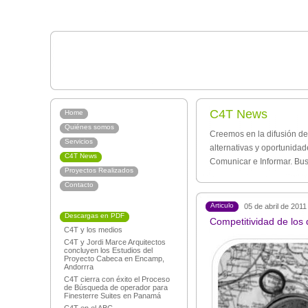
C4T News
Home
Quiénes somos
Creemos en la difusión de
Servicios
alternativas y oportunida
C4T News
Comunicar e Informar. Bu
Proyectos Realizados
Contacto
Articulo
05 de abril de 2011
Descargas en PDF
Competitividad de los d
C4T y los medios
C4T y Jordi Marce Arquitectos
concluyen los Estudios del
Proyecto Cabeca en Encamp,
Andorrra
C4T cierra con éxito el Proceso
de Búsqueda de operador para
Finesterre Suites en Panamá