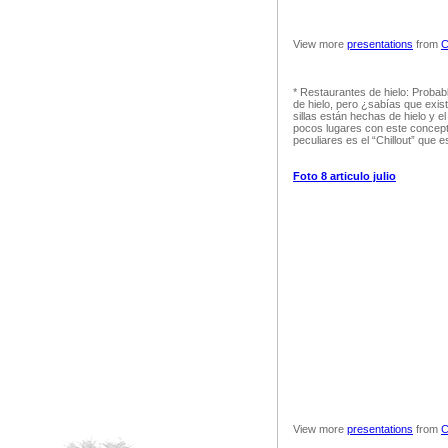
View more
presentations
from
C
* Restaurantes de hielo: Proba
de hielo, pero ¿sabías que exis
sillas están hechas de hielo y e
pocos lugares con este concept
peculiares es el “Chillout” que e
Foto 8 articulo julio
View more
presentations
from
C