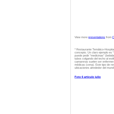
View more
presentations
from
C
* Restaurante Temático-Hospital
concepto. Un claro ejemplo es “
puede pedir “medicinas” (bebida
tubos colgando del techo al est
camareras suelen ser enfermera
médicas (cena). Este tipo de res
ubicaciones alrededor del mundo
Foto 6 articulo julio