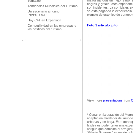
mayor dándole un mejor sabor a
Temático
negros y grises; esta experienc
Tendencias Mundiales del Turismo
son invidentes. La comida es ex
se está pagando la experiencia
Un escenario africano:
ejemplo de este tipo de concept
INVESTOUR
Hoy C4T en Expansión
Foto 1 articulo julio
Competitividad en las empresas y
los destinos del turismo
View more
presentations
from
C
* Cenar en la estación del Metr
aceptación alrededor del mundo
urbanas y en boga. Este conce
la idea es poder tener una expe
antigua que combina el arte junto
“Ghetto Gourmet” es un ejemplo 