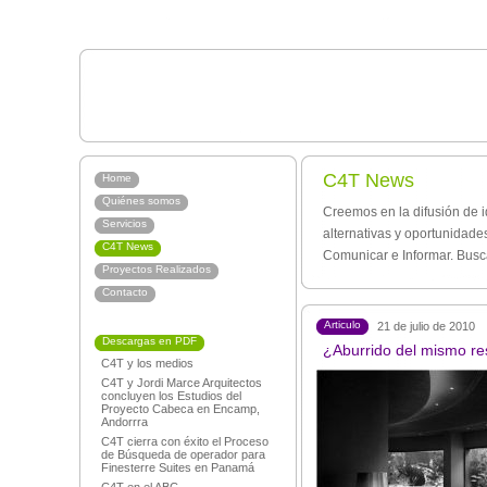
C4T News
Home
Quiénes somos
Creemos en la difusión de i
Servicios
alternativas y oportunidad
C4T News
Comunicar e Informar. Busc
Proyectos Realizados
Contacto
Articulo
21 de julio de 2010
Descargas en PDF
¿Aburrido del mismo re
C4T y los medios
C4T y Jordi Marce Arquitectos
concluyen los Estudios del
Proyecto Cabeca en Encamp,
Andorrra
C4T cierra con éxito el Proceso
de Búsqueda de operador para
Finesterre Suites en Panamá