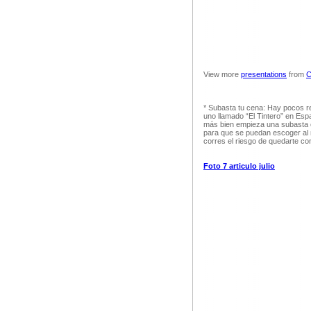
View more
presentations
from
C
* Subasta tu cena: Hay pocos r
uno llamado “El Tintero” en Es
más bien empieza una subasta e
para que se puedan escoger al m
corres el riesgo de quedarte co
Foto 7 articulo julio