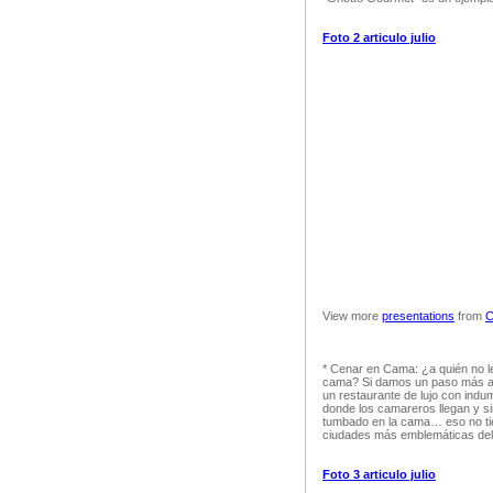
Foto 2 articulo julio
View more
presentations
from
C
* Cenar en Cama: ¿a quién no le
cama? Si damos un paso más ad
un restaurante de lujo con ind
donde los camareros llegan y si
tumbado en la cama… eso no tie
ciudades más emblemáticas del 
Foto 3 articulo julio