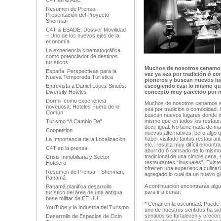
C4T en el ABC
Resumen de Prensa –
Presentación del Proyecto
Sherman
C4T & ESADE: Dossier Movilidad
– Uno de los nuevos ejes de la
economía
La experiencia cinematográfica
como potenciador de destinos
turísticos
Muchos de nosotros cenamos 
España: Perspectivas para la
vez ya sea por tradición ó c
Nueva Temporada Turística
pioneros y buscan nuevos luga
Entrevista a Daniel López Sinués:
escogiendo casi lo mismo que
Diversity Hoteles
concepto muy parecido por no
Dormir como experiencia
Muchos de nosotros cenamos en
novedosa: Hoteles Fuera de lo
sea por tradición ó comodidad.
Común
buscan nuevos lugares donde ir,
mismo que en todos los restaur
Turismo “A Cambio De”
decir igual. No tiene nada de m
Coopetition
nuevas alternativas, pero algo 
haber visitado tantos restauran
La Importancia de la Localización
etc.; resulta muy difícil encontr
C4T en la prensa
aburrido ó cansado de lo mismo y
tradicional de una simple cena,
Crisis Inmobiliaria y Sector
restaurantes “inusuales”. Exist
Hotelero
ofrecen una experiencia culinar
Resumen de Prensa – Sherman,
agregado lo cual da un nuevo gir
Panamá
A continuación encontrarás algu
Panamá planifica desarrollo
para ir a cenar:
turístico del área de una antigua
base militar de EE.UU.
* Cenar en la oscuridad: Puede 
YouTube y la Industria del Turismo
uno de nuestros sentidos ha sido
sentidos se fortalecen y crecen
Desarrollo de Espacios de Ocio