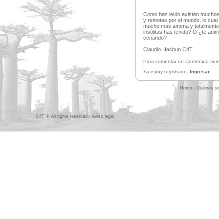
Como has leído existen muchos 
y remotas por el mundo, lo cual
mucho más amena y totalmente 
insólitas has tenido? Ó ¿te ani
cenando?
Claudio Hasbun C4T
Para comentar un Contenido tiene
Ya estoy registrado.
Ingresar
Home
-
Quiénes s
C4T © All rights reserved -
Aviso legal