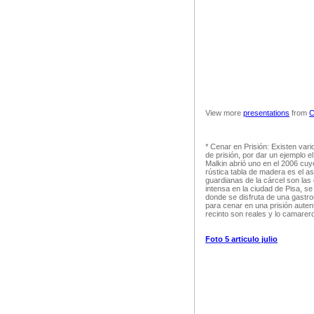
View more
presentations
from
C
* Cenar en Prisión: Existen var
de prisión, por dar un ejemplo 
Malkin abrió uno en el 2006 cuyo
rústica tabla de madera es el a
guardianas de la cárcel son la
intensa en la ciudad de Pisa, se
donde se disfruta de una gastr
para cenar en una prisión auten
recinto son reales y lo camarero
Foto 5 articulo julio