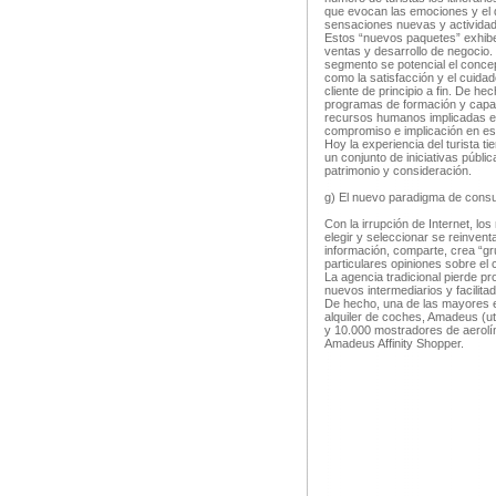
que evocan las emociones y el di
sensaciones nuevas y actividade
Estos “nuevos paquetes” exhib
ventas y desarrollo de negocio.
segmento se potencial el concept
como la satisfacción y el cuida
cliente de principio a fin. De 
programas de formación y capac
recursos humanos implicadas en
compromiso e implicación en est
Hoy la experiencia del turista ti
un conjunto de iniciativas públ
patrimonio y consideración.
g) El nuevo paradigma de consu
Con la irrupción de Internet, l
elegir y seleccionar se reinven
información, comparte, crea “gr
particulares opiniones sobre el
La agencia tradicional pierde p
nuevos intermediarios y facilita
De hecho, una de las mayores 
alquiler de coches, Amadeus (ut
y 10.000 mostradores de aerolí
Amadeus Affinity Shopper.