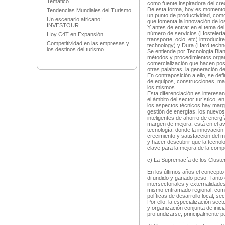
Temático
como fuente inspiradora del cr
De esta forma, hoy es momento 
Tendencias Mundiales del Turismo
un punto de productividad, com
Un escenario africano:
que fomenta la innovación de lo
INVESTOUR
Y antes de entrar en el tema de
número de servicios (Hostelería
Hoy C4T en Expansión
transporte, ocio, etc) introduci
Competitividad en las empresas y
technology) y Dura (Hard techn
los destinos del turismo
Se entiende por Tecnología Blan
métodos y procedimientos organ
comercialización que hacen posi
otras palabras, la generación de
En contraposición a ello, se de
de equipos, construcciones, maq
los mismos.
Esta diferenciación es interesa
el ámbito del sector turístico, e
los aspectos técnicos hay marge
gestión de energías, los nuevos
inteligentes de ahorro de energí
margen de mejora, está en el av
tecnología, donde la innovación
crecimiento y satisfacción del 
y hacer descubrir que la tecno
clave para la mejora de la compe
c) La Supremacía de los Clust
En los últimos años el concepto
difundido y ganado peso. Tanto
intersectoriales y externalidad
mismo entramado regional, como
políticas de desarrollo local, sec
Por ello, la especialización sect
y organización conjunta de inic
profundizarse, principalmente po