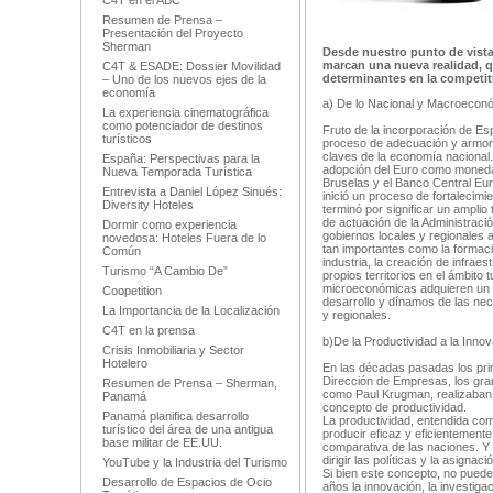
C4T en el ABC
Resumen de Prensa –
Presentación del Proyecto
Sherman
Desde nuestro punto de vista
marcan una nueva realidad, q
C4T & ESADE: Dossier Movilidad
determinantes en la competiti
– Uno de los nuevos ejes de la
economía
a) De lo Nacional y Macroeconó
La experiencia cinematográfica
como potenciador de destinos
Fruto de la incorporación de Es
turísticos
proceso de adecuación y armon
claves de la economía nacional.
España: Perspectivas para la
adopción del Euro como moneda 
Nueva Temporada Turística
Bruselas y el Banco Central Eur
Entrevista a Daniel López Sinués:
inició un proceso de fortalecim
Diversity Hoteles
terminó por significar un ampli
de actuación de la Administraci
Dormir como experiencia
gobiernos locales y regionales 
novedosa: Hoteles Fuera de lo
tan importantes como la formaci
Común
industria, la creación de infraes
Turismo “A Cambio De”
propios territorios en el ámbito t
microeconómicas adquieren un 
Coopetition
desarrollo y dínamos de las nec
La Importancia de la Localización
y regionales.
C4T en la prensa
b)De la Productividad a la Inno
Crisis Inmobiliaria y Sector
Hotelero
En las décadas pasadas los prin
Dirección de Empresas, los gran
Resumen de Prensa – Sherman,
como Paul Krugman, realizaban
Panamá
concepto de productividad.
Panamá planifica desarrollo
La productividad, entendida co
turístico del área de una antigua
producir eficaz y eficientemente 
base militar de EE.UU.
comparativa de las naciones. Y d
dirigir las políticas y la asignac
YouTube y la Industria del Turismo
Si bien este concepto, no puede 
Desarrollo de Espacios de Ocio
años la innovación, la investiga