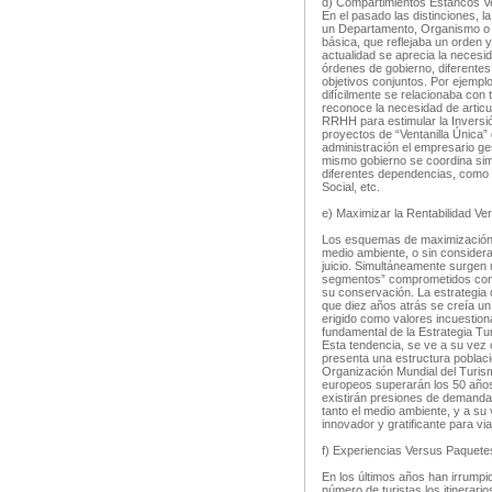
d) Compartimientos Estancos 
En el pasado las distinciones, 
un Departamento, Organismo o
básica, que reflejaba un orden 
actualidad se aprecia la necesida
órdenes de gobierno, diferentes
objetivos conjuntos. Por ejempl
difícilmente se relacionaba con
reconoce la necesidad de articu
RRHH para estimular la Inversió
proyectos de “Ventanilla Única”
administración el empresario ges
mismo gobierno se coordina sim
diferentes dependencias, como
Social, etc.
e) Maximizar la Rentabilidad Ver
Los esquemas de maximización d
medio ambiente, o sin considera
juicio. Simultáneamente surgen 
segmentos” comprometidos con e
su conservación. La estrategia 
que diez años atrás se creía un 
erigido como valores incuestion
fundamental de la Estrategia Tur
Esta tendencia, se ve a su vez
presenta una estructura poblaci
Organización Mundial del Turism
europeos superarán los 50 años.
existirán presiones de demanda
tanto el medio ambiente, y a su
innovador y gratificante para vi
f) Experiencias Versus Paquete
En los últimos años han irrumpi
número de turistas los itinerari