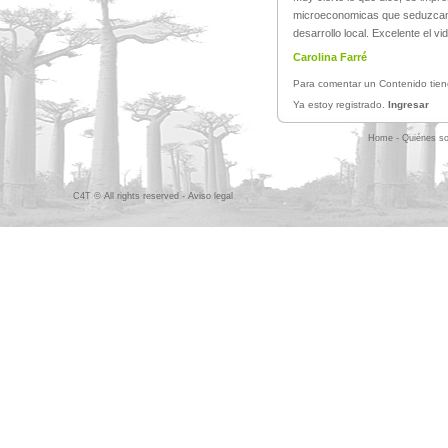
microeconomicas que seduzcan la
desarrollo local. Excelente el vid
Carolina Farré
Para comentar un Contenido tiene
Ya estoy registrado.
Ingresar
Home
-
Quiénes s
C4T © All rights reserved -
Aviso legal