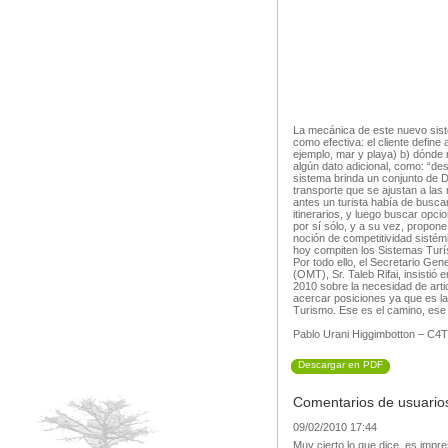
La mecánica de este nuevo sist
como efectiva: el cliente define 
ejemplo, mar y playa) b) dónde 
algún dato adicional, como: “des
sistema brinda un conjunto de D
transporte que se ajustan a las
antes un turista había de buscar
itinerarios, y luego buscar opci
por sí sólo, y a su vez, propone
noción de competitividad sisté
hoy compiten los Sistemas Turís
Por todo ello, el Secretario Ge
(OMT), Sr. Taleb Rifai, insistió 
2010 sobre la necesidad de artic
acercar posiciones ya que es la
Turismo. Ese es el camino, ese 
Pablo Urani Higgimbotton – C4T
Descargar en PDF
Comentarios de usuario
09/02/2010 17:44
Muy cierto lo que dice, es impres