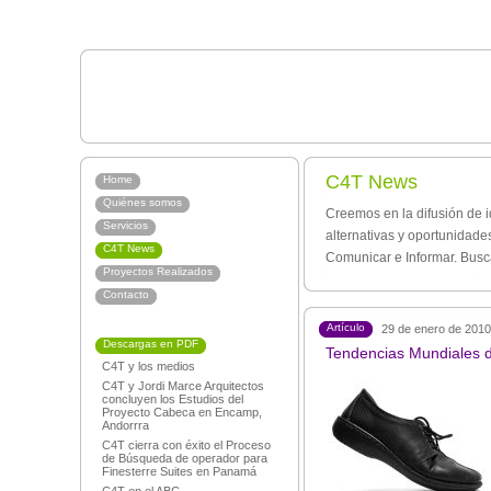
C4T News
Home
Quiénes somos
Creemos en la difusión de i
Servicios
alternativas y oportunidad
C4T News
Comunicar e Informar. Busc
Proyectos Realizados
Contacto
Artículo
29 de enero de 2010
Descargas en PDF
Tendencias Mundiales d
C4T y los medios
C4T y Jordi Marce Arquitectos
concluyen los Estudios del
Proyecto Cabeca en Encamp,
Andorrra
C4T cierra con éxito el Proceso
de Búsqueda de operador para
Finesterre Suites en Panamá