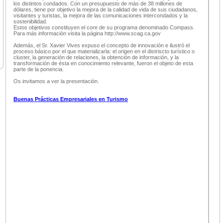
los distintos condados. Con un presupuesto de más de 38 millones de
dólares, tiene por objetivo la mejora de la calidad de vida de sus ciudadanos,
visitantes y turistas, la mejora de las comunicaciones intercondados y la
sostenibilidad.
Estos objetivos constituyen el core de su programa denominado Compass.
Para más información visita la página http://www.scag.ca.gov
Además, el Sr. Xavier Vives expuso el concepto de innovación e ilustró el
proceso básico por el que materializarla: el origen en el distriscto turístico o
cluster, la generación de relaciones, la obtención de información, y la
transformación de ésta en conocimiento relevante, fueron el objeto de esta
parte de la ponencia.
Os invitamos a ver la presentación.
Buenas Prácticas Empresariales en Turismo