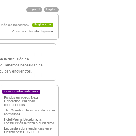
Español
English
Registrarme
 más de nosotros?
Ya estoy registrado.
Ingresar
en la discusión de
 Red. Tenemos necesidad de
ulos y encuentros.
Comunicados anteriores
Fondos europeos Next
Generation: cazando
oportunidades
The Guardian: turismo en la nueva
normalidad
Hotel Marina Badalona: la
construcción avanza a buen ritmo
Encuesta sobre tendencias en el
turismo post COVID-19