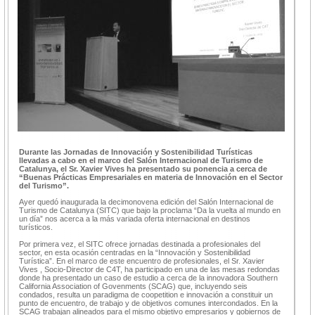
Durante las Jornadas de Innovación y Sostenibilidad Turísticas
llevadas a cabo en el marco del Salón Internacional de Turismo de
Catalunya, el Sr. Xavier Vives ha presentado su ponencia a cerca de
“Buenas Prácticas Empresariales en materia de Innovación en el Sector
del Turismo”.
Ayer quedó inaugurada la decimonovena edición del Salón Internacional de
Turismo de Catalunya (SITC) que bajo la proclama “Da la vuelta al mundo en
un día” nos acerca a la más variada oferta internacional en destinos
turísticos.
Por primera vez, el SITC ofrece jornadas destinada a profesionales del
sector, en esta ocasión centradas en la “Innovación y Sostenibilidad
Turística”. En el marco de este encuentro de profesionales, el Sr. Xavier
Vives , Socio-Director de C4T, ha participado en una de las mesas redondas
donde ha presentado un caso de estudio a cerca de la innovadora Southern
California Association of Govenments (SCAG) que, incluyendo seis
condados, resulta un paradigma de coopetition e innovación a constituir un
punto de encuentro, de trabajo y de objetivos comunes intercondados. En la
SCAG trabajan alineados para el mismo objetivo empresarios y gobiernos de