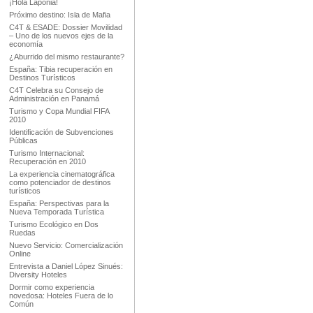
¡Hola Laponia!
Próximo destino: Isla de Mafia
C4T & ESADE: Dossier Movilidad
– Uno de los nuevos ejes de la
economía
¿Aburrido del mismo restaurante?
España: Tibia recuperación en
Destinos Turísticos
C4T Celebra su Consejo de
Administración en Panamá
Turismo y Copa Mundial FIFA
2010
Identificación de Subvenciones
Públicas
Turismo Internacional:
Recuperación en 2010
La experiencia cinematográfica
como potenciador de destinos
turísticos
España: Perspectivas para la
Nueva Temporada Turística
Turismo Ecológico en Dos
Ruedas
Nuevo Servicio: Comercialización
Online
Entrevista a Daniel López Sinués:
Diversity Hoteles
Dormir como experiencia
novedosa: Hoteles Fuera de lo
Común