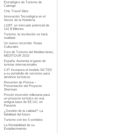
Estratégico de Turismo de
Calonge
Chic Travel Sites
Innovación Tecnológica en el
Sector de la Hotelería
LGBT: un mercado potencial de
142 $ Billones
Turismo: la revolución se hará
realidad
Un nuevo recorrido: Rutas
Culturales
Foro de Turismo del Mediterráneo,
MEDITOUR 2010
España. Aumenta el gasto de
turistas internacionales
C4T incorpora el modelo SICTED
a su portafolio de servicios para
destinos turísticos
Resumen de Prensa –
Presentación del Proyecto
Sherman
Prevén inversión millonaria para
un proyecto turístico en una
antigua base de EE.UU. en
Panamá
¿Gestión de la calidad?: La
fiabilidad del futuro
Turismo con los 5 sentidos
La Rentabilidad de su
Establecimiento