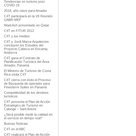
Tendencias en turismo post
COVID-19
2018, año clave para Amador
C4T participará en la VII Reunión
UABR-MEF
Wadi Ash presentado en Qatar
C4T en FITUR 2012
C4T y los medios
C4T y Jordi Marce Arquitectos
concluyen los Estudios del
Proyecto Cabeca en Encamp,
Andorrra
C4T gana el Contrato de
Planificación Turística del Área
Amador, Panamá
El Ministro de Turismo de Costa
Rica visita C4T
C4T cierra con éxito el Proceso
de Búsqueda de operador para
Finesterre Suites en Panamá
Competitividad de los destinos
turísticos
C4T presenta el Plan de Acción
Estratégico de Turismo en
Calonge – Sant Antoni
¿Será posible medir la calidad en
el servicio en tiempo real?
Buenas Noticias
C4T en el ABC
C4T realizará el Plan de Acción