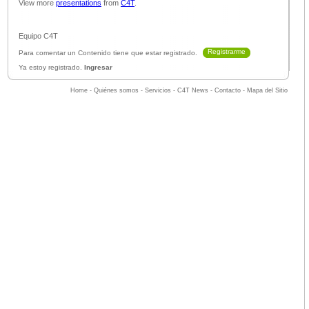
View more
presentations
from
C4T
.
Equipo C4T
Registrarme
Para comentar un Contenido tiene que estar registrado.
Ya estoy registrado.
Ingresar
Home
-
Quiénes somos
-
Servicios
-
C4T News
-
Contacto
-
Mapa del Sitio