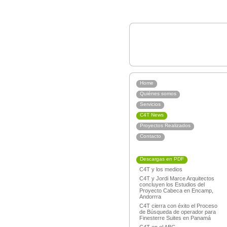
Home
Quiénes somos
Servicios
C4T News
Proyectos Realizados
Contacto
Descargas en PDF
C4T y los medios
C4T y Jordi Marce Arquitectos
concluyen los Estudios del
Proyecto Cabeca en Encamp,
Andorrra
C4T cierra con éxito el Proceso
de Búsqueda de operador para
Finesterre Suites en Panamá