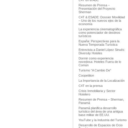
C4T en el ABC
Resumen de Prensa –
Presentación del Proyecto
Sherman
C4T & ESADE: Dossier Movilidad
– Uno de los nuevos ejes de la
economía
La experiencia cinematográfica
como potenciador de destinos
turísticos
España: Perspectivas para la
Nueva Temporada Turística
Entrevista a Daniel López Sinués:
Diversity Hoteles
Dormir como experiencia
novedosa: Hoteles Fuera de lo
Común
Turismo “A Cambio De”
Coopetition
La Importancia de la Localización
C4T en la prensa
Crisis Inmobiliaria y Sector
Hotelero
Resumen de Prensa – Sherman,
Panamá
Panamá planifica desarrollo
turístico del área de una antigua
base militar de EE.UU.
YouTube y la Industria del Turismo
Desarrollo de Espacios de Ocio