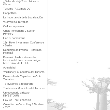
¿Sales de viaje? No olvides tu
iPhone
Turismo “A Cambio De”
Coopetition
La Importancia de la Localización
Vuelven las Terrazas!
C4T en la prensa
Crisis Inmobiliaria y Sector
Hotelero
Haz tu comentario
13th Hotel Investment Conference
- Berlín
Resumen de Prensa – Sherman,
Panamá
Panamá planifica desarrollo
turístico del área de una antigua
base militar de EE.UU.
Actualidad
YouTube y la Industria del Turismo
Desarrollo de Espacios de Ocio
Temático
Te invitamos a registrarte
Tendencias Mundiales del Turismo
Un escenario africano:
INVESTOUR
Hoy C4T en Expansión
Creación de Consulting 4 Tourism
- C4T