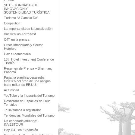
SITC - JORNADAS DE
INNOVACIÓN Y
SOSTENIBILIDAD TURÍSTICA
Turismo “A Cambio De”
Coopetition
La Importancia de la Localización
Vuelven las Terrazas!
C4T en la prensa
Crisis Inmobiliaria y Sector
Hotelero
Haz tu comentario
13th Hotel Investment Conference
- Berlín
Resumen de Prensa – Sherman,
Panamá
Panamá planifica desarrollo
turístico del área de una antigua
base militar de EE.UU.
Actualidad
YouTube y la Industria del Turismo
Desarrollo de Espacios de Ocio
Temático
Te invitamos a registrarte
Tendencias Mundiales del Turismo
Un escenario africano:
INVESTOUR
Hoy C4T en Expansión