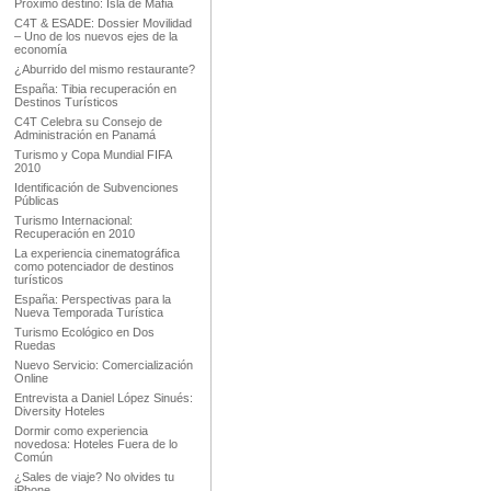
Próximo destino: Isla de Mafia
C4T & ESADE: Dossier Movilidad
– Uno de los nuevos ejes de la
economía
¿Aburrido del mismo restaurante?
España: Tibia recuperación en
Destinos Turísticos
C4T Celebra su Consejo de
Administración en Panamá
Turismo y Copa Mundial FIFA
2010
Identificación de Subvenciones
Públicas
Turismo Internacional:
Recuperación en 2010
La experiencia cinematográfica
como potenciador de destinos
turísticos
España: Perspectivas para la
Nueva Temporada Turística
Turismo Ecológico en Dos
Ruedas
Nuevo Servicio: Comercialización
Online
Entrevista a Daniel López Sinués:
Diversity Hoteles
Dormir como experiencia
novedosa: Hoteles Fuera de lo
Común
¿Sales de viaje? No olvides tu
iPhone