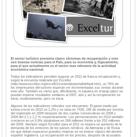
El sector turístico presenta claros síntomas de recuperación y esto
son buenas noticias para el País, para su economía y, lógicamente,
para el que actualmente es el sector mas relevante de la actividad
económica nacional.
Todos los indicadores permiten augurar un 2011 de franca recuperación y,
según la encuesta realizada por Exceltur
(http://www.exceltur.org/excel01/contenido/portal/default.htm), un 76% de
los empresarios del turismo esperan ver incrementadas sus ventas durante
este año. También es cierto que, difícilmente, ni siquiera en el largo plazo se
puedan esperar resultados similares al 2007, aún y así la recuperación se
inicia, modestamente, pero se inicia.
Algunos de los indicadores referidos son elocuentes: El gasto medio por
turista creció en 2010 un 2,2% y se sitúa en 742€, 16€ de media por encima
del registrado en 2009 después de dos caídas consecutivas en 2008 y
2009 del 2,1 y 2,2 % respectivamente. Las pernoctaciones en 2010 también
crecieron en un 5,9% situándose en 268 millones frente a los 252 millones
del 2009. Siempre según Exceltur para el 2011 se espera un aumento de la
demanda de los emisores de los países nórdicos, de Alemania y de Rusia
sin que deban esperarse grandes mejoras en un emisor clásico del destino
español: Inglaterra. La recuperación en los precios, después de acusados