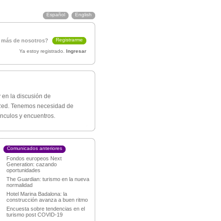
Español
English
Registrarme
 más de nosotros?
Ya estoy registrado.
Ingresar
 en la discusión de
a Red. Tenemos necesidad de
nculos y encuentros.
Comunicados anteriores
Fondos europeos Next
Generation: cazando
oportunidades
The Guardian: turismo en la nueva
normalidad
Hotel Marina Badalona: la
construcción avanza a buen ritmo
Encuesta sobre tendencias en el
turismo post COVID-19