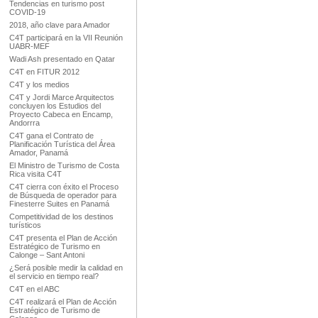
Tendencias en turismo post
COVID-19
2018, año clave para Amador
C4T participará en la VII Reunión
UABR-MEF
Wadi Ash presentado en Qatar
C4T en FITUR 2012
C4T y los medios
C4T y Jordi Marce Arquitectos
concluyen los Estudios del
Proyecto Cabeca en Encamp,
Andorrra
C4T gana el Contrato de
Planificación Turística del Área
Amador, Panamá
El Ministro de Turismo de Costa
Rica visita C4T
C4T cierra con éxito el Proceso
de Búsqueda de operador para
Finesterre Suites en Panamá
Competitividad de los destinos
turísticos
C4T presenta el Plan de Acción
Estratégico de Turismo en
Calonge – Sant Antoni
¿Será posible medir la calidad en
el servicio en tiempo real?
C4T en el ABC
C4T realizará el Plan de Acción
Estratégico de Turismo de