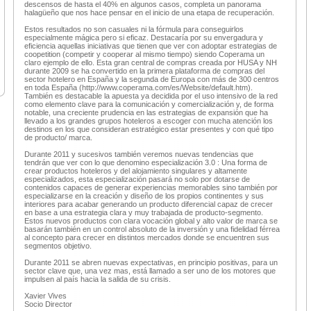
descensos de hasta el 40% en algunos casos, completa un panorama
halagüeño que nos hace pensar en el inicio de una etapa de recuperación.
Estos resultados no son casuales ni la fórmula para conseguirlos
especialmente mágica pero si eficaz. Destacaría por su envergadura y
eficiencia aquellas iniciativas que tienen que ver con adoptar estrategias de
coopetition (competir y cooperar al mismo tiempo) siendo Coperama un
claro ejemplo de ello. Esta gran central de compras creada por HUSA y NH
durante 2009 se ha convertido en la primera plataforma de compras del
sector hotelero en España y la segunda de Europa con más de 300 centros
en toda España (http://www.coperama.com/es/Website/default.htm).
También es destacable la apuesta ya decidida por el uso intensivo de la red
como elemento clave para la comunicación y comercialización y, de forma
notable, una creciente prudencia en las estrategias de expansión que ha
llevado a los grandes grupos hoteleros a escoger con mucha atención los
destinos en los que consideran estratégico estar presentes y con qué tipo
de producto/ marca.
Durante 2011 y sucesivos también veremos nuevas tendencias que
tendrán que ver con lo que denomino especialización 3.0 : Una forma de
crear productos hoteleros y del alojamiento singulares y altamente
especializados, esta especialización pasará no solo por dotarse de
contenidos capaces de generar experiencias memorables sino también por
especializarse en la creación y diseño de los propios continentes y sus
interiores para acabar generando un producto diferencial capaz de crecer
en base a una estrategia clara y muy trabajada de producto-segmento.
Estos nuevos productos con clara vocación global y alto valor de marca se
basarán también en un control absoluto de la inversión y una fidelidad férrea
al concepto para crecer en distintos mercados donde se encuentren sus
segmentos objetivo.
Durante 2011 se abren nuevas expectativas, en principio positivas, para un
sector clave que, una vez mas, está llamado a ser uno de los motores que
impulsen al país hacia la salida de su crisis.
Xavier Vives
Socio Director