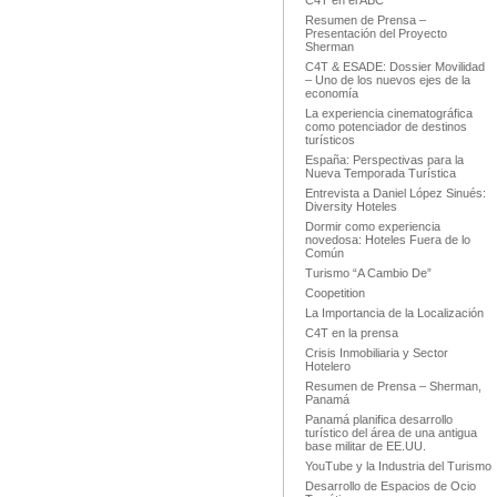
C4T en el ABC
Resumen de Prensa –
Presentación del Proyecto
Sherman
C4T & ESADE: Dossier Movilidad
– Uno de los nuevos ejes de la
economía
La experiencia cinematográfica
como potenciador de destinos
turísticos
España: Perspectivas para la
Nueva Temporada Turística
Entrevista a Daniel López Sinués:
Diversity Hoteles
Dormir como experiencia
novedosa: Hoteles Fuera de lo
Común
Turismo “A Cambio De”
Coopetition
La Importancia de la Localización
C4T en la prensa
Crisis Inmobiliaria y Sector
Hotelero
Resumen de Prensa – Sherman,
Panamá
Panamá planifica desarrollo
turístico del área de una antigua
base militar de EE.UU.
YouTube y la Industria del Turismo
Desarrollo de Espacios de Ocio