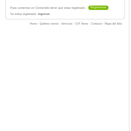
Registrarme
Para comentar un Contenido tiene que estar registrado.
Ya estoy registrado.
Ingresar
Home
-
Quiénes somos
-
Servicios
-
C4T News
-
Contacto
-
Mapa del Sitio