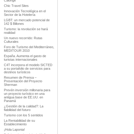
Calonge
Chic Travel Sites
Innovación Tecnológica en el
Sector de la Hotelería
LGBT: un mercado potencial de
142 $ Billones
Turismo: la revolución se hará
realidad
Un nuevo recorrido: Rutas
Culturales
Foro de Turismo del Mediterráneo,
MEDITOUR 2010
España. Aumenta el gasto de
turistas internacionales
C4T incorpora el modelo SICTED
a su portafolio de servicios para
destinos turísticos
Resumen de Prensa –
Presentación del Proyecto
Sherman
Prevén inversión millonaria para
un proyecto turístico en una
antigua base de EE.UU. en
Panamá
¿Gestión de la calidad?: La
fiabilidad del futuro
Turismo con los 5 sentidos
La Rentabilidad de su
Establecimiento
¡Hola Laponia!