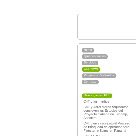
Home
Quiénes somos
Servicios
C4T News
Proyectos Realizados
Contacto
Descargas en PDF
C4T y los medios
C4T y Jordi Marce Arquitectos
concluyen los Estudios del
Proyecto Cabeca en Encamp,
Andorrra
C4T cierra con éxito el Proceso
de Búsqueda de operador para
Finesterre Suites en Panamá