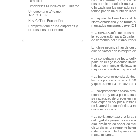
un 2,84% durante el mes de Abr
Temático
nos permitiría deducir que la 
Tendencias Mundiales del Turismo
o forzada por los operadores c
tenido por fin un punto de infle
Un escenario africano:
INVESTOUR
• El ajuste del Euro frente al
Hoy C4T en Expansión
Norte Americano y de forma es
mercados emisores clave: El 
Competitividad en las empresas y
los destinos del turismo
• La revitalización del “turism
la recuperación para España, d
de demanda del turismo francés
En clave negativa han de des
que no favorecen la mejora del
• La congelación de facto del
pone en riesgo la competitivida
habían de impulsar distintas m
mejora de nuestras capacidad
• La fuerte emergencia de des
los dos primeros meses de 201
y que reafirma la fortaleza d
• El sorprendente escaso prot
económica y en la política cu
su capacidad de crecer en inn
how específico y por nuestra 
en la actividad económica a m
crisis económica.
• La seria amenaza y la larga
del Eyjafjalla proyecta sobre 
que, amén de de poner de mani
distorsionar gravemente la te
esta amenaza, todo parece ind
media distancia.