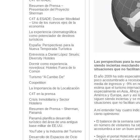
C4T en el ABC
Resumen de Prensa –
Presentación del Proyecto
Sherman
C4T & ESADE: Dossier Movilidad
– Uno de los nuevos ejes de la
economía
La experiencia cinematográfica
como potenciador de destinos
turísticos
España: Perspectivas para la
Nueva Temporada Turística
Entrevista a Daniel López Sinués:
Diversity Hoteles
Las perspectivas para la nu
Dormir como experiencia
siendo inciertas mezclando
novedosa: Hoteles Fuera de lo
situaciones que no facilitan
Común
El año 2009 ha sido especialm
Turismo “A Cambio De”
poco acostumbrado a recesion
Coopetition
media de ingresos y -9% en n
estima que el turismo interna
La Importancia de la Localización
especialmente en Asia, África
C4T en la prensa
América y Europa, aun y así 
siguen siendo inciertas y se 
Crisis Inmobiliaria y Sector
situaciones que no facilitan un
Hotelero
Resumen de Prensa – Sherman,
A mi entender hay cuatro indi
Panamá
cierto optimismo:
Panamá planifica desarrollo
• El balance de la semana san
turístico del área de una antigua
en número de visitantes ha s
base militar de EE.UU.
acostumbra a ser un buen anti
YouTube y la Industria del Turismo
• Según el portal Hotel.info e
Desarrollo de Espacios de Ocio