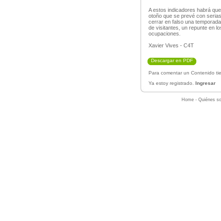
A estos indicadores habrá que
otoño que se prevé con serias
cerrar en falso una temporada
de visitantes, un repunte en l
ocupaciones.
Xavier Vives - C4T
Descargar en PDF
Para comentar un Contenido tie
Ya estoy registrado.
Ingresar
Home
-
Quiénes s