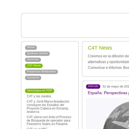
C4T News
Home
Quiénes somos
Creemos en la difusión de
Servicios
alternativas y oportunida
C4T News
Comunicar e Informar. Bu
Proyectos Realizados
Contacto
Artículo
31 de mayo de 20
Descargas en PDF
España: Perspectivas 
C4T y los medios
C4T y Jordi Marce Arquitectos
concluyen los Estudios del
Proyecto Cabeca en Encamp,
Andorrra
C4T cierra con éxito el Proceso
de Búsqueda de operador para
Finesterre Suites en Panamá